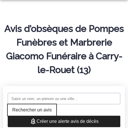
ESPACE HOMMAGE
NOS SERVICES
Avis d’obsèques de Pompes
MONUMENTS FUNÉRAIRES
ORGANISER DES OBSÈQUES
Funèbres et Marbrerie
ARTICLES FUNÉRAIRES
PRÉVOIR SES OBSÈQUES
BOUTIQUE DE PLAQUES
Giacomo Funéraire à Carry-
SERVICES AUX FAMILLES
NOS AGENCES
le-Rouet (13)
SAUSSET-LES-PINS
MARSEILLE
Rechercher un avis
Créer une alerte avis de décès