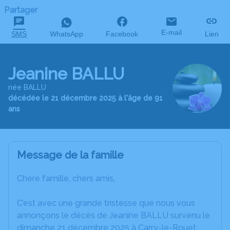
Partager
E-mail
SMS
WhatsApp
Facebook
Lien
Jeanine BALLU
née BALLU
décédée le 21 décembre 2025 à l'âge de 91
ans
Message de la famille
Chère famille, chers amis,
C’est avec une grande tristesse que nous vous
annonçons le décès de Jeanine BALLU survenu le
dimanche 21 décembre 2025 à Carry-le-Rouet.