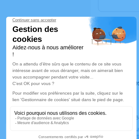
Déroulé de
Le lundi 0
Crématoriu
13500 Mart