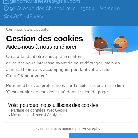
giacomo.funeraire@gmail.com
92 Avenue des Chutes Lavie - 13004 - Marseille
4.9/5 - 19 avis
Pompes Funèbres et Marbrerie GIACOMO Funéraire
04 65 05 85 34
giacomo.funeraire@gmail.com
12 Avenue Albert Camus - 13960 - Sausset-les-Pins
4.9/5 - 41 avis
Nos Services
Liens utiles
Organiser des obsèques
Avis de décès
Monuments funéraires
Demande de rendez-vous
en agence
Services aux familles
Mentions légales
Politique de traitement des données personnelles
Politique d’utilisation des cookies
Gestionnaire de cookies
Zone d'intervention
04 65 05 85 34
Demande de devis