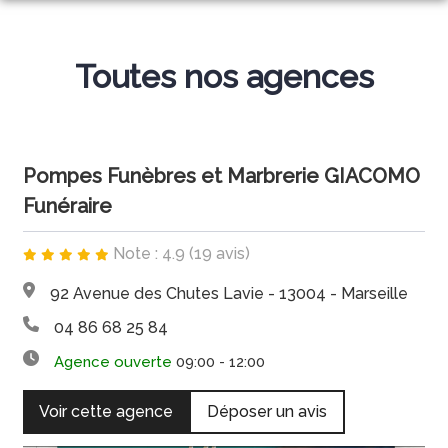
ESPACE HOMMAGE
Toutes nos agences
NOS SERVICES
MONUMENTS FUNÉRAIRES
ORGANISER DES OBSÈQUES
ARTICLES FUNÉRAIRES
PRÉVOIR SES OBSÈQUES
Pompes Funèbres et Marbrerie GIACOMO
BOUTIQUE DE PLAQUES
Funéraire
SERVICES AUX FAMILLES
NOS AGENCES
Note : 4.9 (19 avis)
SAUSSET-LES-PINS
92 Avenue des Chutes Lavie - 13004 - Marseille
MARSEILLE
04 86 68 25 84
Agence ouverte
09:00 - 12:00
Voir cette agence
Déposer un avis