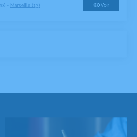
-
Voir
20)
Marseille (13)