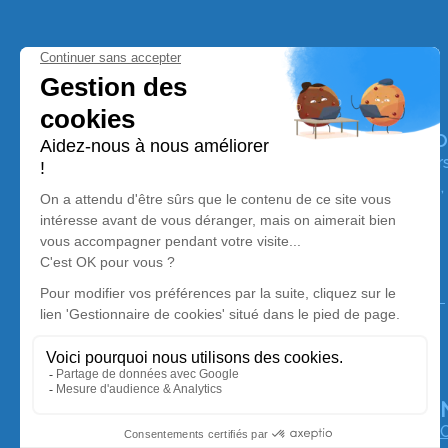
Pompes Funèbres et Marbrerie Giac
Nos équipes vous aident à honorer la mémoire de la pe
perpétuer son souvenir dans le respect de ses volontés,
avec dignité dans son dernier voyage.
Nos agences
Pompes Funèbres et Marbrerie GIACOMO Funéraire
04 86 68 25 84
giacomo.funeraire@gmail.com
92 Avenue des Chutes Lavie - 13004 - Marseille
4.9/5 - 19 avis
O