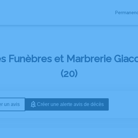
Permanenc
S
ARTICLES FUNÉRAIRES
BOUTIQUE DE PLAQUES
NOS AGENCES
 Funèbres et Marbrerie Giaco
(20)
r un avis
Créer une alerte avis de décès