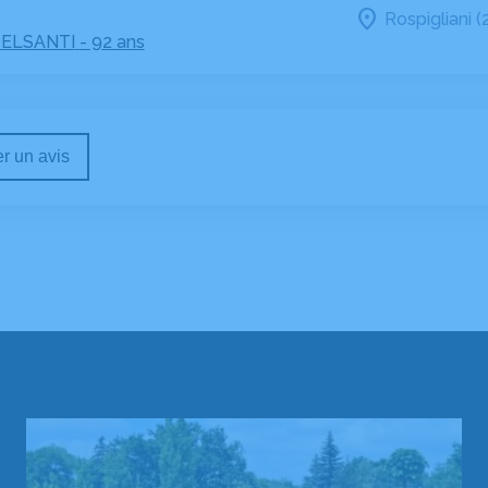
Rospigliani (
DELSANTI
- 92 ans
r un avis