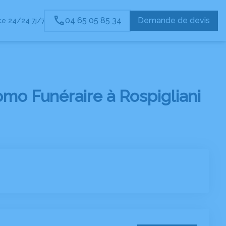
04 65 05 85 34
Demande de devis
e 24/24 7j/7
mo Funéraire à Rospigliani