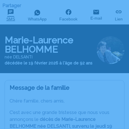
Partager
E-mail
SMS
WhatsApp
Facebook
Lien
Marie-Laurence
BELHOMME
née DELSANTI
décédée le 19 février 2026 à l'âge de 92 ans
Message de la famille
Chère famille, chers amis,
C’est avec une grande tristesse que nous vous
annonçons le
décès de Marie-Laurence
BELHOMME née DELSANTI, survenu le jeudi 19