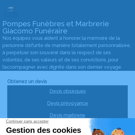
Pompes Funèbres et Marbrerie
Giacomo Funéraire
Nos équipes vous aident à honorer la mémoire de la
personne défunte de manière totalement personnalisée,
à perpétuer son souvenir dans le respect de ses
volontés, de ses valeurs et de ses convictions, pour
l’accompagner avec dignité dans son dernier voyage.
Obtenez un devis
Devis obsèques
Devis prévoyance
Devis marbrerie
Nos agences