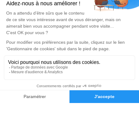
Pompes Funèbres et Marbrerie GIACOMO Funéraire
04 86 68 25 84
giacomo.funeraire@gmail.com
92 Avenue des Chutes Lavie - 13004 - Marseille
4.9/5 - 19 avis
Pompes Funèbres et Marbrerie GIACOMO Funéraire
04 65 05 85 34
giacomo.funeraire@gmail.com
12 Avenue Albert Camus - 13960 - Sausset-les-Pins
4.9/5 - 41 avis
Nos Services
Liens utiles
04 65 05 85 34
Demande de devis
Organiser des obsèques
Avis de décès
Monuments funéraires
Demande de rendez-vous
en agence
Services aux familles
Mentions légales
Politique de traitement des données personnelles
Politique d’utilisation des cookies