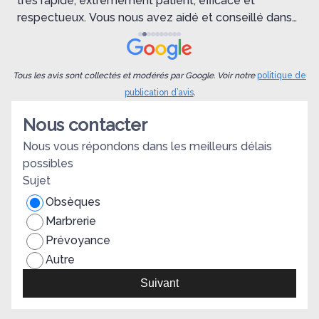
très rapide, extrêmement patient, efficace et
c
respectueux. Vous nous avez aidé et conseillé dans
des moments difficiles et flous de nos vies. Vraiment
v
un grand merci.
d
n
Tous les avis sont collectés et modérés par Google. Voir notre
politique de
p
publication d’avis
.
d
Nous contacter
n
Nous vous répondons dans les meilleurs délais
nous. En
possibles
d
Sujet
p
Obsèques
Marbrerie
Prévoyance
Autre
Suivant