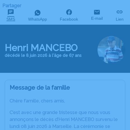
Partager
E-mail
SMS
WhatsApp
Facebook
Lien
Henri MANCEBO
décédé le 8 juin 2026 à l'âge de 67 ans
Message de la famille
Chère famille, chers amis,
C’est avec une grande tristesse que nous vous
annonçons le décès d’Henri MANCEBO survenu le
lundi 08 juin 2026 à Marseille. La cérémonie se