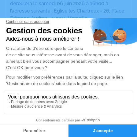
déroulera le samedi 06 juin 2026 à 16h00 à
l’adresse suivante : Église les Chartreux - 26, Place
Edmond Audran - 13004 Marseille.
Nous vous invitons à utiliser cet espace pour
laisser vos condoléances, partager des photos
souvenirs, une anecdote ou exprimer vos pensées
à travers des poèmes ou des textes. Cet endroit
est un lieu d'expression dédié à honorer la
mémoire de Claude PEUZIN. Un livre sera édité
avec l’ensemble des attentions partagées ici,
n’hésitez pas à écrire vos souvenirs et partager vos
photos, cela nous fera le plus grand plaisir de voir
tous ces messages dans ce livre par la suite.
Un service de plantation d’arbre hommage est
26
disponible ici
.
Faire-part
Hommages
Je rends hommage